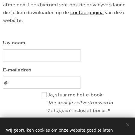
afmelden. Lees hieromtrent ook de privacyverklaring
die je kan downloaden op de
contactpagina
van deze
website.
Uw naam
E-mailadres
Ja, stuur me het e-book
'
Versterk je z
elfvertrouwen in
7 stappen'
inclusief bonus
Ik ga akkoord met de
Privacyverklaring
Wij gebruiken cookies om onze website goed te laten