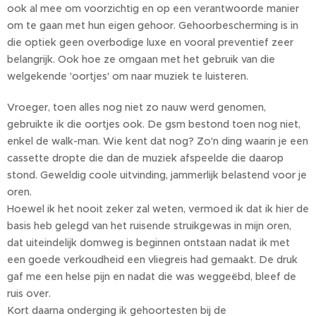
ook al mee om voorzichtig en op een verantwoorde manier
om te gaan met hun eigen gehoor. Gehoorbescherming is in
die optiek geen overbodige luxe en vooral preventief zeer
belangrijk. Ook hoe ze omgaan met het gebruik van die
welgekende 'oortjes' om naar muziek te luisteren.
Vroeger, toen alles nog niet zo nauw werd genomen,
gebruikte ik die oortjes ook. De gsm bestond toen nog niet,
enkel de walk-man. Wie kent dat nog? Zo'n ding waarin je een
cassette dropte die dan de muziek afspeelde die daarop
stond. Geweldig coole uitvinding, jammerlijk belastend voor je
oren.
Hoewel ik het nooit zeker zal weten, vermoed ik dat ik hier de
basis heb gelegd van het ruisende struikgewas in mijn oren,
dat uiteindelijk domweg is beginnen ontstaan nadat ik met
een goede verkoudheid een vliegreis had gemaakt. De druk
gaf me een helse pijn en nadat die was weggeëbd, bleef de
ruis over.
Kort daarna onderging ik gehoortesten bij de