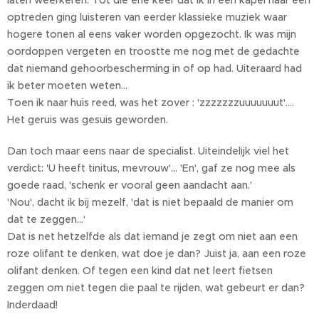
laten weerkeren. Tot die ene keer dat ik in een kapel naar een
optreden ging luisteren van eerder klassieke muziek waar
hogere tonen al eens vaker worden opgezocht. Ik was mijn
oordoppen vergeten en troostte me nog met de gedachte
dat niemand gehoorbescherming in of op had. Uiteraard had
ik beter moeten weten...
Toen ik naar huis reed, was het zover : 'zzzzzzzuuuuuuut'....
Het geruis was gesuis geworden.
Dan toch maar eens naar de specialist. Uiteindelijk viel het
verdict: 'U heeft tinitus, mevrouw'… 'En', gaf ze nog mee als
goede raad, 'schenk er vooral geen aandacht aan.'
'Nou', dacht ik bij mezelf, 'dat is niet bepaald de manier om
dat te zeggen...'
Dat is net hetzelfde als dat iemand je zegt om niet aan een
roze olifant te denken, wat doe je dan? Juist ja, aan een roze
olifant denken. Of tegen een kind dat net leert fietsen
zeggen om niet tegen die paal te rijden, wat gebeurt er dan?
Inderdaad!