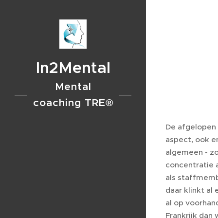
In2Mental
Mental
coaching TRE®
De afgelopen 
aspect, ook e
algemeen - zo 
concentratie 
als staffmemb
daar klinkt al
al op voorhan
Frankrijk dan 