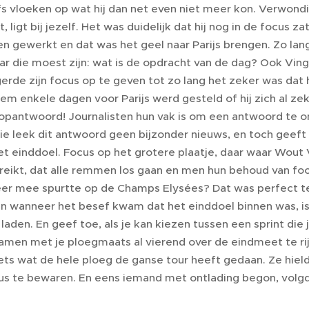
fs vloeken op wat hij dan net even niet meer kon. Verwond
ligt bij jezelf. Het was duidelijk dat hij nog in de focus za
n gewerkt en dat was het geel naar Parijs brengen. Zo lang 
ar die moest zijn: wat is de opdracht van de dag? Ook Ving
igerde zijn focus op te geven tot zo lang het zeker was da
hem enkele dagen voor Parijs werd gesteld of hij zich al 
 Topantwoord! Journalisten hun vak is om een antwoord te 
tie leek dit antwoord geen bijzonder nieuws, en toch geeft
t einddoel. Focus op het grotere plaatje, daar waar Wout V
reikt, dat alle remmen los gaan en men hun behoud van focus
eer mee spurtte op de Champs Elysées? Dat was perfect te v
n wanneer het besef kwam dat het einddoel binnen was, is 
 laden. En geef toe, als je kan kiezen tussen een sprint di
amen met je ploegmaats al vierend over de eindmeet te rijd
ets wat de hele ploeg de ganse tour heeft gedaan. Ze hield
s te bewaren. En eens iemand met ontlading begon, volgde 