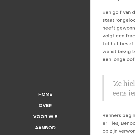
Een golf van d
staat 'ongeloof
heeft gewonne
volgt een frac
tot het besef
wenst bezig t
een 'ongeloofl
'Ze hie
eens ie
HOME
OVER
Renners begin
VOOR WIE
er Tiesj Benoo
AANBOD
op zijn verwon