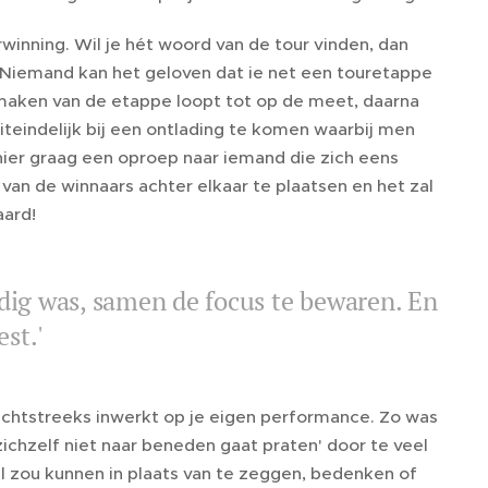
erwinning. Wil je hét woord van de tour vinden, dan
. Niemand kan het geloven dat ie net een touretappe
maken van de etappe loopt tot op de meet, daarna
uiteindelijk bij een ontlading te komen waarbij men
hier graag een oproep naar iemand die zich eens
n de winnaars achter elkaar te plaatsen en het zal
aard!
odig was, samen de focus te bewaren. En
est.'
chtstreeks inwerkt op je eigen performance. Zo was
 'zichzelf niet naar beneden gaat praten' door te veel
wél zou kunnen in plaats van te zeggen, bedenken of