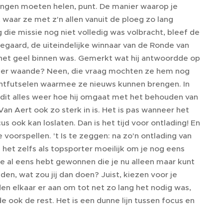
ingen moeten helen, punt. De manier waarop je
t waar ze met z'n allen vanuit de ploeg zo lang
die missie nog niet volledig was volbracht, bleef de
egaard, de uiteindelijke winnaar van de Ronde van
t het geel binnen was. Gemerkt wat hij antwoordde op
zeker waande? Neen, die vraag mochten ze hem nog
ontfutselen waarmee ze nieuws kunnen brengen. In
 dit alles weer hoe hij omgaat met het behouden van
an Aert ook zo sterk in is. Het is pas wanneer het
 ook kan loslaten. Dan is het tijd voor ontlading! En
oorspellen. 't Is te zeggen: na zo'n ontlading van
het zelfs als topsporter moeilijk om je nog eens
e je al eens hebt gewonnen die je nu alleen maar kunt
en, wat zou jij dan doen? Juist, kiezen voor je
en elkaar er aan om tot net zo lang het nodig was,
ook de rest. Het is een dunne lijn tussen focus en