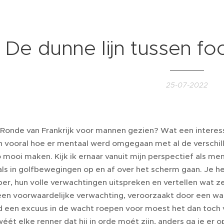
De dunne lijn tussen fo
25-07-2022
Ronde van Frankrijk voor mannen gezien? Wat een interes
n vooral hoe er mentaal werd omgegaan met al de verschill
mooi maken. Kijk ik ernaar vanuit mijn perspectief als men
als in golfbewegingen op en af over het scherm gaan. Je he
er, hun volle verwachtingen uitspreken en vertellen wat z
 een voorwaardelijke verwachting, veroorzaakt door een wat
d een excuus in de wacht roepen voor moest het dan toch 
wéét elke renner dat hij in orde moét zijn, anders ga je er