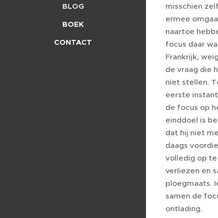
BLOG
misschien zel
ermee omgaat, 
BOEK
naartoe hebbe
CONTACT
focus daar wa
Frankrijk, we
de vraag die 
niet stellen.
eerste instan
de focus op he
einddoel is be
dat hij niet m
daags voordie
volledig op te
verliezen en s
ploegmaats. I
samen de focu
ontlading.