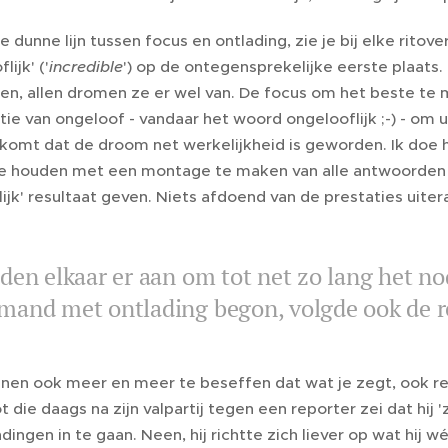
e dunne lijn tussen focus en ontlading, zie je bij elke ritov
lijk' ('
incredible
') op de ontegensprekelijke eerste plaats
n, allen dromen ze er wel van. De focus om het beste te 
tie van ongeloof - vandaar het woord ongelooflijk ;-) - om 
 komt dat de droom net werkelijkheid is geworden. Ik doe 
e houden met een montage te maken van alle antwoorden va
ijk' resultaat geven. Niets afdoend van de prestaties uiter
lden elkaar er aan om tot net zo lang het n
mand met ontlading begon, volgde ook de r
nen ook meer en meer te beseffen dat wat je zegt, ook re
t die daags na zijn valpartij tegen een reporter zei dat hij
dingen in te gaan. Neen, hij richtte zich liever op wat hij 