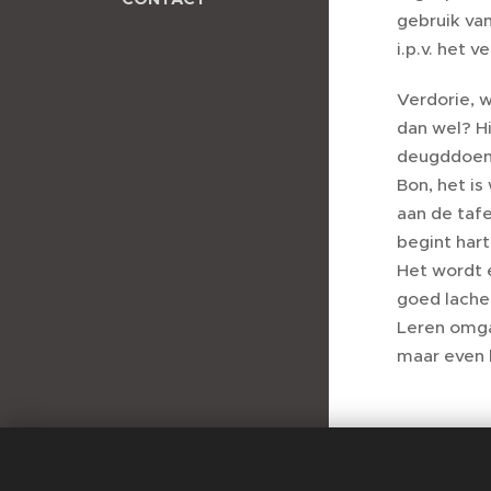
gebruik van
i.p.v. het 
Verdorie, w
dan wel? Hi
deugddoend
Bon, het is
aan de taf
begint hart
Het wordt e
goed lachen
Leren omgaa
maar even l
Share
Copyright 2026 © All rights