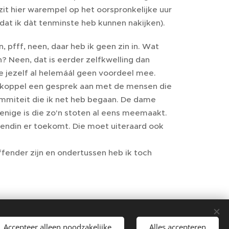
 zit hier warempel op het oorspronkelijke uur
 dat ik dàt tenminste heb kunnen nakijken).
 pfff, neen, daar heb ik geen zin in. Wat
? Neen, dat is eerder zelfkwelling dan
e jezelf al helemáál geen voordeel mee.
ken, koppel een gesprek aan met de mensen die
ommiteit die ik net heb begaan. De dame
de enige is die zo'n stoten al eens meemaakt.
riendin er toekomt. Die moet uiteraard ook
ffender zijn en ondertussen heb ik toch
Accepteer alleen noodzakelijke
Alles accepteren