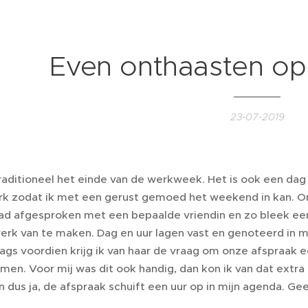
Even onthaasten op 
23-07-2019
traditioneel het einde van de werkweek. Het is ook een dag
werk zodat ik met een gerust gemoed het weekend in kan. O
ad afgesproken met een bepaalde vriendin en zo bleek ee
erk van te maken. Dag en uur lagen vast en genoteerd in m
aags voordien krijg ik van haar de vraag om onze afspraak e
men. Voor mij was dit ook handig, dan kon ik van dat extr
en dus ja, de afspraak schuift een uur op in mijn agenda. G