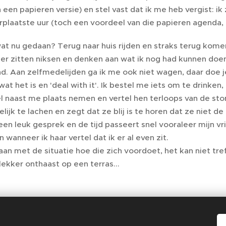
 een papieren versie) en stel vast dat ik me heb vergist: ik
verplaatste uur (toch een voordeel van die papieren agenda,
at nu gedaan? Terug naar huis rijden en straks terug komen,
er zitten niksen en denken aan wat ik nog had kunnen doen
. Aan zelfmedelijden ga ik me ook niet wagen, daar doe j
 wat het is en 'deal with it'. Ik bestel me iets om te drin
el naast me plaats nemen en vertel hen terloops van de st
elijk te lachen en zegt dat ze blij is te horen dat ze niet 
en leuk gesprek en de tijd passeert snel vooraleer mijn v
 wanneer ik haar vertel dat ik er al even zit.
n met de situatie hoe die zich voordoet, het kan niet tre
ekker onthaast op een terras...