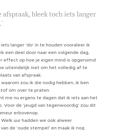
 afspraak, bleek toch iets langer
'
ets langer 'do' in te houden vooraleer ik
ik een deel door naar een volgende dag,
er effect op hoe je eigen mind is opgeruimd
 uiteindelijk niet om het volledig af te
plaats van afspraak.
 waarom zou ik die nodig hebben, ik ben
stof om over te praten.
gint me nu ergens te dagen dat ik iets aan het
eb. Voor de 'jeugd van tegenwoordig' zou dit
humeur erbovenop.
pt. Welk uur hadden we ook alweer
g van de 'oude stempel' en maak ik nog