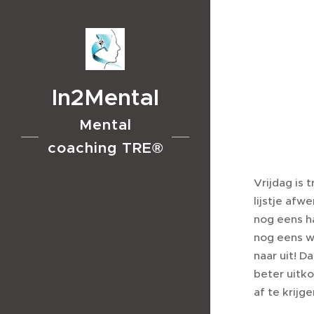
In2Mental
Mental
coaching TRE®
Vrijdag is 
lijstje af
nog eens h
nog eens w
naar uit! D
beter uitko
af te krijg