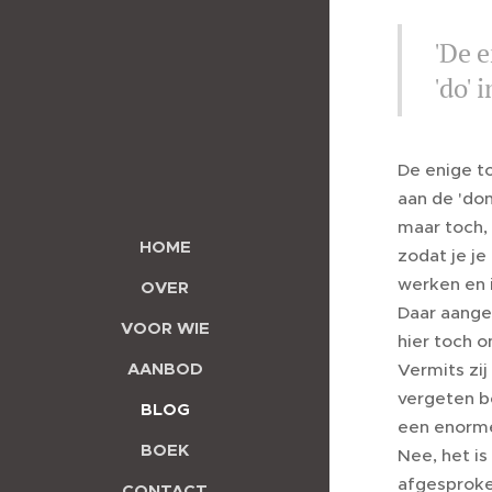
'De e
'do' 
De enige to
aan de 'do
maar toch, 
HOME
zodat je je
werken en i
OVER
Daar aange
VOOR WIE
hier toch 
AANBOD
Vermits zij
vergeten be
BLOG
een enorme
BOEK
Nee, het is
afgesproken
CONTACT