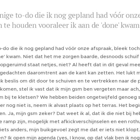
nige to-do die ik nog gepland had vóór onze
in te houden vooraleer ik aan de 'done' kwam.
-do die ik nog gepland had vóór onze afspraak, bleek toch i
ne' kwam. Niet dat het me zorgen baarde, desnoods schuif 
opgeruimd staat netjes, niet? Al heeft dat in dit geval me
 gedachten daaromtrent aan de kant kan zetten. Het lukt me
k beslis om dit door te schuiven en te vertrekken naar de 
komen, stel ik vast dat ik mijn gsm ben vergeten maar ach,
om bij te kletsen? We hebben beiden ongetwijfeld genoeg 
 er nog niet is, neem ik alvast plaats op het terras. Het be
n. Ja, mijn gsm zeker? Dat weet ik al, dat ik die niet bij h
 ramp zijn, mogelijk met afkickverschijnselen en een rot
 iets anders, mijn buikgevoel zegt me dat er iets niet klo
? Ik open mijn agenda (yes, I know, op dat vlak ben ik no