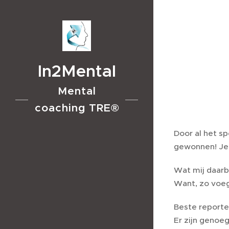
In2Mental
Mental
coaching TRE®
Door al het s
gewonnen! Je 
Wat mij daarbi
Want, zo voegd
Beste reporter
Er zijn genoe