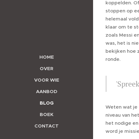
koppelden. Of
stoppen op ee
helemaal vold
klaar om te st
zoals Messi en
was, het is ni
bekijken hoe 
HOME
ronde.
OVER
VOOR WIE
'Spreek
AANBOD
BLOG
Weten wat je z
BOEK
niveau van he
het nodige en 
CONTACT
word je missi