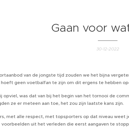
Gaan voor wat 
30-12-2022
portaanbod van de jongste tijd zouden we het bijna verget
hoeft geen voetbalfan te zijn om dit ergens te hebben o
j opviel, was dat van bij het begin van het tornooi de comm
en ze er meteen aan toe, het zou zijn laatste kans zijn.
s, met alle respect, met topsporters op dat niveau weet je
g voorbeelden uit het verleden die eerst aangaven te stop