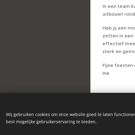
In een team k
uitbouwt rond 
Heb jij een mi
zetten in een
effectief mee
sterk en gemo
Fijne feesten
Ine
Share
Copyright 2026 © All rights
reserved
Wij gebruiken cookies om onze website goed te laten functioner
best mogelijke gebruikerservaring te bieden.
Privacyverklaring
•
Algemene
voorwaarden
Cookies