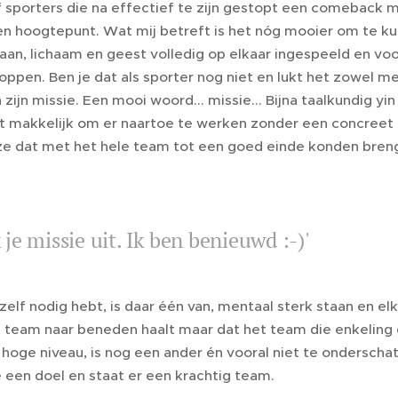
 sporters die na effectief te zijn gestopt een comeback 
n hoogtepunt. Wat mij betreft is het nóg mooier om te ku
aan, lichaam en geest volledig op elkaar ingespeeld en voo
oppen. Ben je dat als sporter nog niet en lukt het zowel men
 zijn missie. Een mooi woord... missie... Bijna taalkundig yin 
et makkelijk om er naartoe te werken zonder een concreet pl
ze dat met het hele team tot een goed einde konden bren
 je missie uit. Ik ben benieuwd :-)'
elf nodig hebt, is daar één van, mentaal sterk staan en el
t team naar beneden haalt maar dat het team die enkeling 
hoge niveau, is nog een ander én vooral niet te onderschatt
e een doel en staat er een krachtig team.