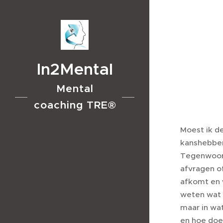
In2Mental
Mental
coaching TRE®
Moest ik de
kanshebbers
Tegenwoord
afvragen of
afkomt en 
weten wat 
maar in wa
en hoe doe