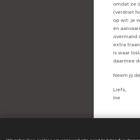
omdat ze d
(verdriet h
op wit: je 
en aanvaard
overmand d
extra traan
is waar los
daarmee d
Neem jij de
Liefs,
Ine
Share
Copyright 2026 © All rights
reserved