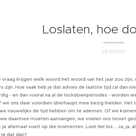
Loslaten, hoe do
25-10-2021
 vraag krijgen welk woord het woord van het jaar zou zijn,
 zijn. Hoe vaak heb je dat advies de laatste tijd (al dan n
ig - en dan vooral na al de lockdownperiodes - worden w
 we ons daar voordien überhaupt mee bezig hielden. Het is 
we nauwelijks de tijd hebben om te ademen. Of we komen i
we daarmee moeten aanvangen, we voelen ons teniet gedaan
t je allemaal voelt op die momenten.
Laat het los
... Ja, ja
 je dat dan?