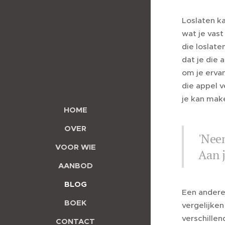
Loslaten ka
wat je vast
die loslate
dat je die 
om je ervan
die appel v
je kan mak
HOME
OVER
'Neem
VOOR WIE
Aan j
AANBOD
BLOG
Een andere 
BOEK
vergelijken
verschillen
CONTACT