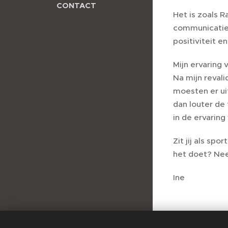
CONTACT
Het is zoals 
communicatie v
positiviteit e
Mijn ervaring 
Na mijn reval
moesten er uit
dan louter de 
in de ervaring
Zit jij als sp
het doet? Nee
Ine