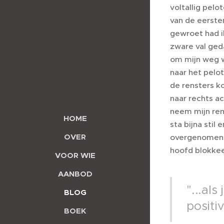
voltallig pelo
van de eersten
gewroet had ik
zware val ged
om mijn weg w
naar het pelot
de rensters k
naar rechts ac
neem mijn remm
HOME
sta bijna stil
OVER
overgenomen v
hoofd blokkee
VOOR WIE
AANBOD
"...als
BLOG
positi
BOEK