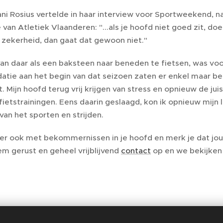
Rani Rosius vertelde in haar interview voor Sportweekend,
an Atletiek Vlaanderen: "...als je hoofd niet goed zit, doet j
n zekerheid, dan gaat dat gewoon niet."
van daar als een baksteen naar beneden te fietsen, was voo
idatie aan het begin van dat seizoen zaten er enkel maar b
. Mijn hoofd terug vrij krijgen van stress en opnieuw de ju
fietstrainingen. Eens daarin geslaagd, kon ik opnieuw mijn l
 van het sporten en strijden.
orter ook met bekommernissen in je hoofd en merk je dat jo
m gerust en geheel vrijblijvend
contact
op en we bekijken