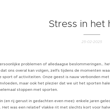
Stress in het
25-02-2025
ersoonlijke problemen of alledaagse beslommeringen… het 
dat ons overal kan volgen, zelfs tijdens de momenten w
e sport of activiteiten. Onze geest is nauw verbonden met 
ïnvloeden, maar ook het plezier dat we uit het sporten hal
helemaal stoppen met sporten.
in (en rij gerust in gedachten even mee): enkele jaren gele
 Het was een relatief vlakke rit met slechts kort voor hal