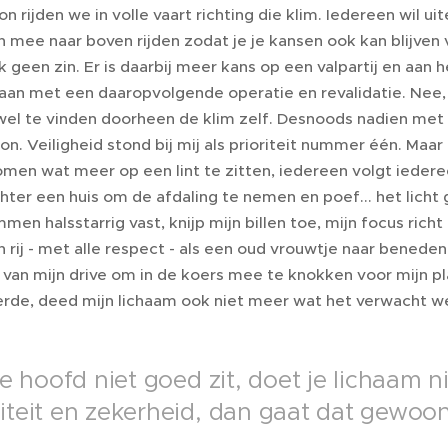
ton rijden we in volle vaart richting die klim. Iedereen wil 
 mee naar boven rijden zodat je je kansen ook kan blijven 
 geen zin. Er is daarbij meer kans op een valpartij en aan h
aan met een daaropvolgende operatie en revalidatie. Nee, d
el te vinden doorheen de klim zelf. Desnoods nadien met e
on. Veiligheid stond bij mij als prioriteit nummer één. Maar
omen wat meer op een lint te zitten, iedereen volgt ieder
hter een huis om de afdaling te nemen en poef... het licht ga
en halsstarrig vast, knijp mijn billen toe, mijn focus rich
 en rij - met alle respect - als een oud vrouwtje naar bene
an mijn drive om in de koers mee te knokken voor mijn plaa
rde, deed mijn lichaam ook niet meer wat het verwacht w
 je hoofd niet goed zit, doet je lichaam ni
viteit en zekerheid, dan gaat dat gewoon