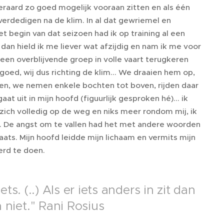
uiteraard zo goed mogelijk vooraan zitten en als één
verdedigen na de klim. In al dat gewriemel en
et begin van dat seizoen had ik op training al een
an hield ik me liever wat afzijdig en nam ik me voor
en overblijvende groep in volle vaart terugkeren
 goed, wij dus richting de klim... We draaien hem op,
een, we nemen enkele bochten tot boven, rijden daar
at uit in mijn hoofd (figuurlijk gesproken hé)... ik
t zich volledig op de weg en niks meer rondom mij, ik
den. De angst om te vallen had het met andere woorden
ts. Mijn hoofd leidde mijn lichaam en vermits mijn
erd te doen.
ets. (..) Als er iets anders in zit dan
 niet." Rani Rosius