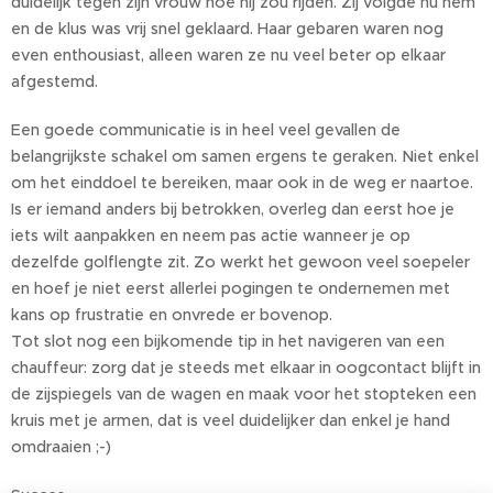
duidelijk tegen zijn vrouw hoe hij zou rijden. Zij volgde nu hem
en de klus was vrij snel geklaard. Haar gebaren waren nog
even enthousiast, alleen waren ze nu veel beter op elkaar
afgestemd.
Een goede communicatie is in heel veel gevallen de
belangrijkste schakel om samen ergens te geraken. Niet enkel
om het einddoel te bereiken, maar ook in de weg er naartoe.
Is er iemand anders bij betrokken, overleg dan eerst hoe je
iets wilt aanpakken en neem pas actie wanneer je op
dezelfde golflengte zit. Zo werkt het gewoon veel soepeler
en hoef je niet eerst allerlei pogingen te ondernemen met
kans op frustratie en onvrede er bovenop.
Tot slot nog een bijkomende tip in het navigeren van een
chauffeur: zorg dat je steeds met elkaar in oogcontact blijft in
de zijspiegels van de wagen en maak voor het stopteken een
kruis met je armen, dat is veel duidelijker dan enkel je hand
omdraaien ;-)