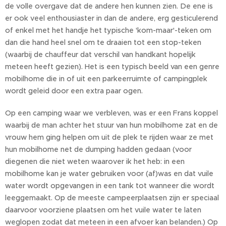
de volle overgave dat de andere hen kunnen zien. De ene is
er ook veel enthousiaster in dan de andere, erg gesticulerend
of enkel met het handje het typische 'kom-maar'-teken om
dan die hand heel snel om te draaien tot een stop-teken
(waarbij de chauffeur dat verschil van handkant hopelijk
meteen heeft gezien). Het is een typisch beeld van een genre
mobilhome die in of uit een parkeerruimte of campingplek
wordt geleid door een extra paar ogen.
Op een camping waar we verbleven, was er een Frans koppel
waarbij de man achter het stuur van hun mobilhome zat en de
vrouw hem ging helpen om uit de plek te rijden waar ze met
hun mobilhome net de dumping hadden gedaan (voor
diegenen die niet weten waarover ik het heb: in een
mobilhome kan je water gebruiken voor (af)was en dat vuile
water wordt opgevangen in een tank tot wanneer die wordt
leeggemaakt. Op de meeste campeerplaatsen zijn er speciaal
daarvoor voorziene plaatsen om het vuile water te laten
weglopen zodat dat meteen in een afvoer kan belanden.) Op