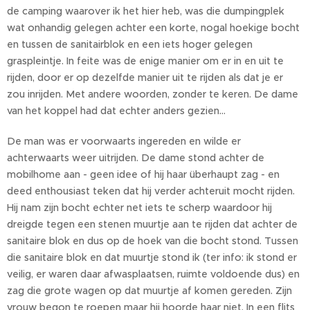
de camping waarover ik het hier heb, was die dumpingplek
wat onhandig gelegen achter een korte, nogal hoekige bocht
en tussen de sanitairblok en een iets hoger gelegen
graspleintje. In feite was de enige manier om er in en uit te
rijden, door er op dezelfde manier uit te rijden als dat je er
zou inrijden. Met andere woorden, zonder te keren. De dame
van het koppel had dat echter anders gezien...
De man was er voorwaarts ingereden en wilde er
achterwaarts weer uitrijden. De dame stond achter de
mobilhome aan - geen idee of hij haar überhaupt zag - en
deed enthousiast teken dat hij verder achteruit mocht rijden.
Hij nam zijn bocht echter net iets te scherp waardoor hij
dreigde tegen een stenen muurtje aan te rijden dat achter de
sanitaire blok en dus op de hoek van die bocht stond. Tussen
die sanitaire blok en dat muurtje stond ik (ter info: ik stond er
veilig, er waren daar afwasplaatsen, ruimte voldoende dus) en
zag die grote wagen op dat muurtje af komen gereden. Zijn
vrouw begon te roepen maar hij hoorde haar niet. In een flits