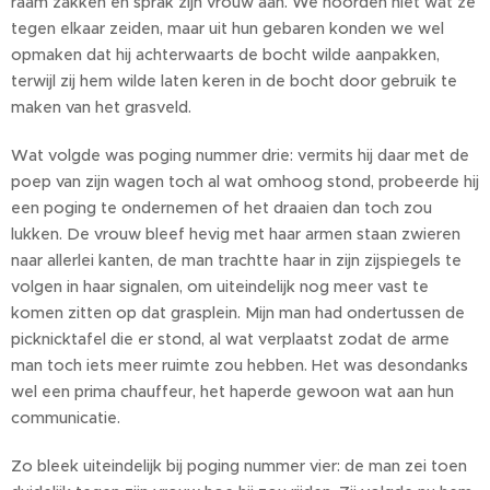
raam zakken en sprak zijn vrouw aan. We hoorden niet wat ze
tegen elkaar zeiden, maar uit hun gebaren konden we wel
opmaken dat hij achterwaarts de bocht wilde aanpakken,
terwijl zij hem wilde laten keren in de bocht door gebruik te
maken van het grasveld.
Wat volgde was poging nummer drie: vermits hij daar met de
poep van zijn wagen toch al wat omhoog stond, probeerde hij
een poging te ondernemen of het draaien dan toch zou
lukken. De vrouw bleef hevig met haar armen staan zwieren
naar allerlei kanten, de man trachtte haar in zijn zijspiegels te
volgen in haar signalen, om uiteindelijk nog meer vast te
komen zitten op dat grasplein. Mijn man had ondertussen de
picknicktafel die er stond, al wat verplaatst zodat de arme
man toch iets meer ruimte zou hebben. Het was desondanks
wel een prima chauffeur, het haperde gewoon wat aan hun
communicatie.
Zo bleek uiteindelijk bij poging nummer vier: de man zei toen