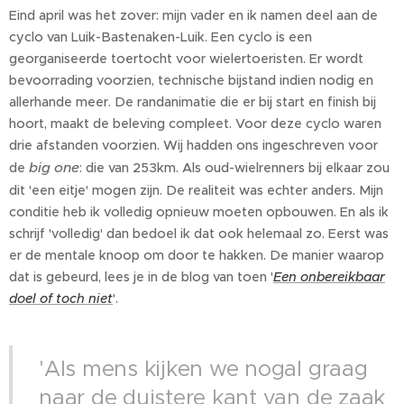
Eind april was het zover: mijn vader en ik namen deel aan de
cyclo van Luik-Bastenaken-Luik. Een cyclo is een
georganiseerde toertocht voor wielertoeristen. Er wordt
bevoorrading voorzien, technische bijstand indien nodig en
allerhande meer. De randanimatie die er bij start en finish bij
hoort, maakt de beleving compleet. Voor deze cyclo waren
drie afstanden voorzien. Wij hadden ons ingeschreven voor
big one
de
: die van 253km. Als oud-wielrenners bij elkaar zou
dit 'een eitje' mogen zijn. De realiteit was echter anders. Mijn
conditie heb ik volledig opnieuw moeten opbouwen. En als ik
schrijf 'volledig' dan bedoel ik dat ook helemaal zo. Eerst was
er de mentale knoop om door te hakken. De manier waarop
dat is gebeurd, lees je in de blog van toen '
Een onbereikbaar
doel of toch niet
'.
'Als mens kijken we nogal graag
naar de duistere kant van de zaak