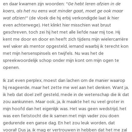
en daar kwamen zijn woorden:
"Ge hebt leren afzien in de
koers, als het nu eens wat minder gaat, moet ge ook maar
wat afzien!"
(de vloek die hij erbij verkondigde laat ik hier
even achterwege). Het klinkt hier misschien wat bruut
geschreven, toch zei hij het met alle liefde naar mij toe. Hij
kent me door en door en heeft zich tijdens mijn wielercarrière
wel vaker als mentor opgesteld, iemand waarbij ik terecht kon
met mijn hersenspinsels en twijfels. Nu was het de
spreekwoordelijk schop onder mijn kont om mijn ogen te
openen.
Ik zat even perplex, moest dan lachen om de manier waarop
hij reageerde, maar het zette me wel aan het denken. Want ja,
ik heb dat doel zelf gesteld, mede in de wetenschap die ik dat
zou aankunnen. Maar ook, ja, ik maakte het nu veel groter in
mijn hoofd dan het eigenlijk was. Het was geen wedstrijd, het
was een fietstocht die ik samen met mijn vader zou doen
gedurende een ganse dag. En het zou leuk worden, dat
vooral! Dus ja, ik mag er vertrouwen in hebben dat het me zal