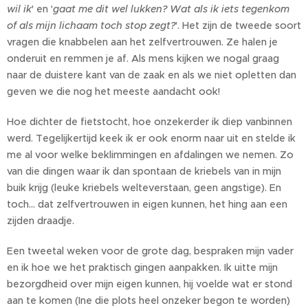
wil ik
' en '
gaat me dit wel lukken? Wat als ik iets tegenkom
of als mijn lichaam toch stop zegt?
'. Het zijn de tweede soort
vragen die knabbelen aan het zelfvertrouwen. Ze halen je
onderuit en remmen je af. Als mens kijken we nogal graag
naar de duistere kant van de zaak en als we niet opletten dan
geven we die nog het meeste aandacht ook!
Hoe dichter de fietstocht, hoe onzekerder ik diep vanbinnen
werd. Tegelijkertijd keek ik er ook enorm naar uit en stelde ik
me al voor welke beklimmingen en afdalingen we nemen. Zo
van die dingen waar ik dan spontaan de kriebels van in mijn
buik krijg (leuke kriebels welteverstaan, geen angstige). En
toch… dat zelfvertrouwen in eigen kunnen, het hing aan een
zijden draadje.
Een tweetal weken voor de grote dag, bespraken mijn vader
en ik hoe we het praktisch gingen aanpakken. Ik uitte mijn
bezorgdheid over mijn eigen kunnen, hij voelde wat er stond
aan te komen (Ine die plots heel onzeker begon te worden)