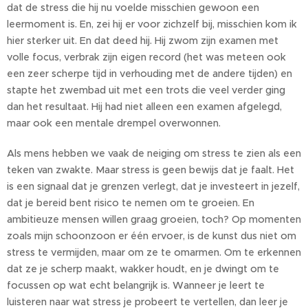
dat de stress die hij nu voelde misschien gewoon een
leermoment is. En, zei hij er voor zichzelf bij, misschien kom ik
hier sterker uit. En dat deed hij. Hij zwom zijn examen met
volle focus, verbrak zijn eigen record (het was meteen ook
een zeer scherpe tijd in verhouding met de andere tijden) en
stapte het zwembad uit met een trots die veel verder ging
dan het resultaat. Hij had niet alleen een examen afgelegd,
maar ook een mentale drempel overwonnen.
Als mens hebben we vaak de neiging om stress te zien als een
teken van zwakte. Maar stress is geen bewijs dat je faalt. Het
is een signaal dat je grenzen verlegt, dat je investeert in jezelf,
dat je bereid bent risico te nemen om te groeien. En
ambitieuze mensen willen graag groeien, toch? Op momenten
zoals mijn schoonzoon er één ervoer, is de kunst dus niet om
stress te vermijden, maar om ze te omarmen. Om te erkennen
dat ze je scherp maakt, wakker houdt, en je dwingt om te
focussen op wat echt belangrijk is. Wanneer je leert te
luisteren naar wat stress je probeert te vertellen, dan leer je