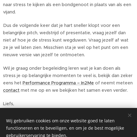
naar stress te kijken als een bondgenoot in plaats van als een
vijand.
Dus de volgende keer dat je hart sneller klopt voor een
belangrijke pitch, wedstrijd of presentatie, vraag jezelf dan
niet af hoe je de stress kunt wegduwen. Vraag jezelf af wat
ze je wil laten zien. Misschien sta je wel op het punt om een
nieuwe versie van jezelf te ontmoeten.
Wil je graag onder begeleiding leren wat je kan doen als
stress je op belangrijke momenten te veel is, bekijk dan zeker
eens het
Performance Programma – In2Me
of neemt meteen
contact
met me op en we bekijken het samen even verder.
Liefs,
Ine
Wij gebruiken cookies om onze website goed te laten
functioneren en te beveiligen, en om je de best mogelijke
Share
gebruikerservaring te bieden.