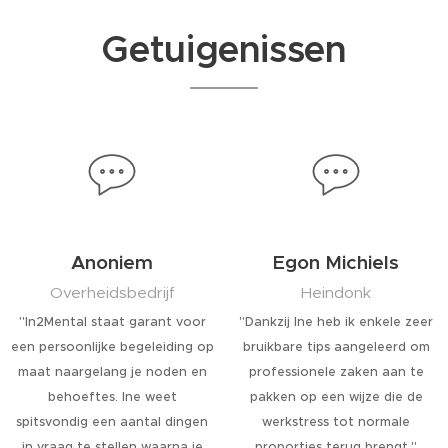
Getuigenissen
Anoniem
Egon Michiels
Overheidsbedrijf
Heindonk
"In2Mental staat garant voor
"Dankzij Ine heb ik enkele zeer
een persoonlijke begeleiding op
bruikbare tips aangeleerd om
maat naargelang je noden en
professionele zaken aan te
behoeftes. Ine weet
pakken op een wijze die de
spitsvondig een aantal dingen
werkstress tot normale
in vraag te stellen waarna je
proporties terug brengt."