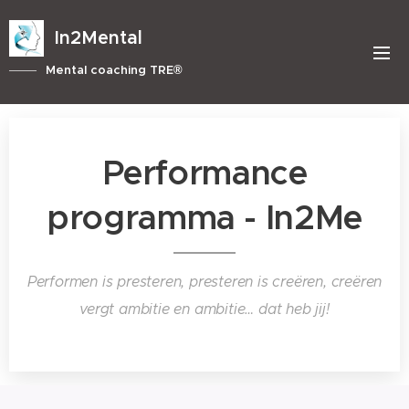
In2Mental
Mental coaching TRE®
Performance
programma - In2Me
Performen is presteren, presteren is creëren, creëren
vergt ambitie en ambitie… dat heb jij!